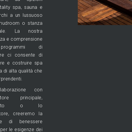
ality spa, sauna e
rchi a un lussuoso
mudroom o stanza
ale. La nostra
nza e comprensione
programmi di
re ci consente di
re e costruire spa
a di alta qualità che
prendenti.
laborazione con
tatore principale,
hitetto o lo
atore, creeremo la
one di benessere
 per le esigenze dei