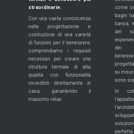
straordinarie.
come vit
bagni tu
Con una vasta conoscenza
banya, 
nella progettazione e
del s
costruzione di una varietà
esperie
di funzioni per il benessere,
dei 
comprendiamo i requisiti
benesse
necessari per creare una
progetta
struttura termale di alta
su misur
qualità con funzionalità
sono sor
incredibili direttamente in
casa, garantendo il
In col
massimo relax.
l'appal
l'arc
svilupp
soluzi
perfetta