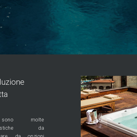
luzione
tta
ono molte
teristiche da
rare, da opzioni