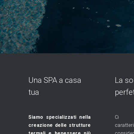
Una SPA a casa
La so
tua
perfe
Siamo specializzati nella
Ci s
creazione delle strutture
carat
termali e benessere più
conside