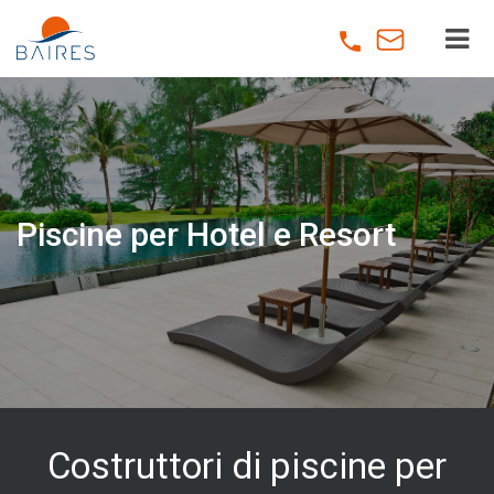
Skip
to
main
content
Piscine per Hotel e Resort
Costruttori di piscine per