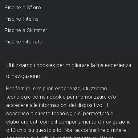
Piscine a Sfioro
Piscine Interne
Piscine a Skimmer
Piscine Interrate
DESIGN
Utilizziamo i cookies per migliorare la tua esperienza
Piscina a sfioro: perché sceglierla?
di navigazione
Progettazione Piscine
Per fornire le migliori esperienze, utilizziamo
tecnologie come i cookie per memorizzare e/o
Realizzazione Piscine
accedere alle informazioni del dispositivo. Il
Scelta del Design
consenso a queste tecnologie ci permetterà di
Trattamenti dell'acqua
elaborare dati come il comportamento di navigazione
o ID unici su questo sito. Non acconsentire o ritirare il