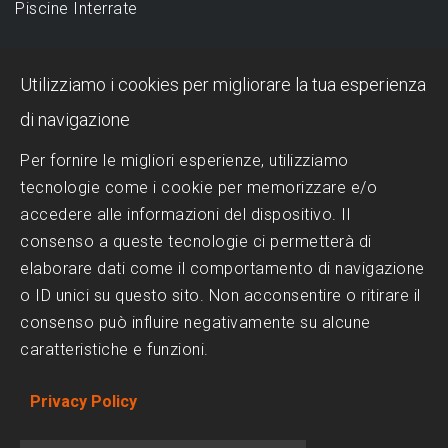
Piscine Interrate
DESIGN
Utilizziamo i cookies per migliorare la tua esperienza
Piscina a sfioro: perché sceglierla?
di navigazione
Progettazione Piscine
Per fornire le migliori esperienze, utilizziamo
tecnologie come i cookie per memorizzare e/o
Realizzazione Piscine
accedere alle informazioni del dispositivo. Il
Scelta del Design
consenso a queste tecnologie ci permetterà di
Trattamenti dell'acqua
elaborare dati come il comportamento di navigazione
o ID unici su questo sito. Non acconsentire o ritirare il
consenso può influire negativamente su alcune
SOCIAL MEDIA
caratteristiche e funzioni.
Facebook
Privacy Policy
Instagram