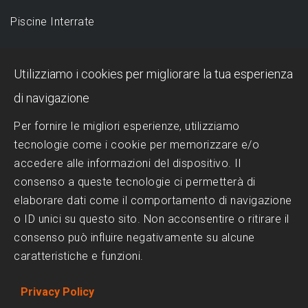
Piscine Interrate
DESIGN
Utilizziamo i cookies per migliorare la tua esperienza
Piscina a sfioro: perché sceglierla?
di navigazione
Progettazione Piscine
Per fornire le migliori esperienze, utilizziamo
tecnologie come i cookie per memorizzare e/o
Realizzazione Piscine
accedere alle informazioni del dispositivo. Il
Scelta del Design
consenso a queste tecnologie ci permetterà di
Trattamenti dell'acqua
elaborare dati come il comportamento di navigazione
o ID unici su questo sito. Non acconsentire o ritirare il
consenso può influire negativamente su alcune
SOCIAL MEDIA
caratteristiche e funzioni.
Facebook
Privacy Policy
Instagram