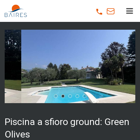
Skip
to
main
content
Piscina a sfioro ground: Green
Olives