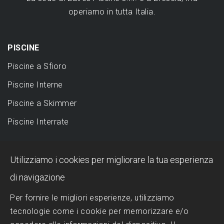
operiamo in tutta Italia.
PISCINE
Piscine a Sfioro
Piscine Interne
Piscine a Skimmer
Piscine Interrate
DESIGN
Utilizziamo i cookies per migliorare la tua esperienza
Piscina a sfioro: perché sceglierla?
di navigazione
Progettazione Piscine
Per fornire le migliori esperienze, utilizziamo
tecnologie come i cookie per memorizzare e/o
Realizzazione Piscine