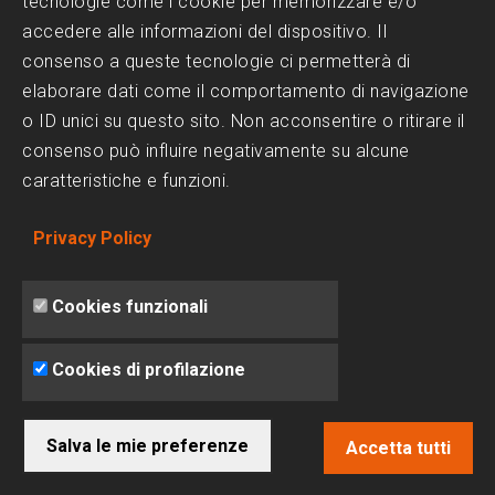
tecnologie come i cookie per memorizzare e/o
accedere alle informazioni del dispositivo. Il
Messaggio
consenso a queste tecnologie ci permetterà di
elaborare dati come il comportamento di navigazione
o ID unici su questo sito. Non acconsentire o ritirare il
consenso può influire negativamente su alcune
caratteristiche e funzioni.
Privacy Policy
Accetto il trattamento dei miei dati secondo la
Cookies funzionali
Privacy Policy
Leggi la
Privacy Policy e Cookie Policy
Cookies di profilazione
Sei un robot?
Salva le mie preferenze
Accetta tutti