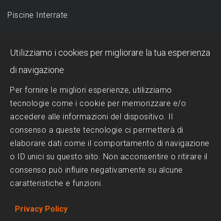
Piscine Interrate
DESIGN
Utilizziamo i cookies per migliorare la tua esperienza
Piscina a sfioro: perché sceglierla?
di navigazione
Progettazione Piscine
Per fornire le migliori esperienze, utilizziamo
tecnologie come i cookie per memorizzare e/o
Realizzazione Piscine
accedere alle informazioni del dispositivo. Il
Scelta del Design
consenso a queste tecnologie ci permetterà di
Trattamenti dell'acqua
elaborare dati come il comportamento di navigazione
o ID unici su questo sito. Non acconsentire o ritirare il
consenso può influire negativamente su alcune
SOCIAL MEDIA
caratteristiche e funzioni.
Facebook
Privacy Policy
Instagram