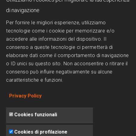
Piscina a sfioro: perché sceglierla?
di navigazione
Progettazione Piscine
Per fornire le migliori esperienze, utilizziamo
tecnologie come i cookie per memorizzare e/o
Realizzazione Piscine
accedere alle informazioni del dispositivo. Il
Scelta del Design
consenso a queste tecnologie ci permetterà di
Trattamenti dell'acqua
elaborare dati come il comportamento di navigazione
o ID unici su questo sito. Non acconsentire o ritirare il
consenso può influire negativamente su alcune
SOCIAL MEDIA
caratteristiche e funzioni.
Facebook
Privacy Policy
Instagram
Linkedin
Cookies funzionali
Cookies di profilazione