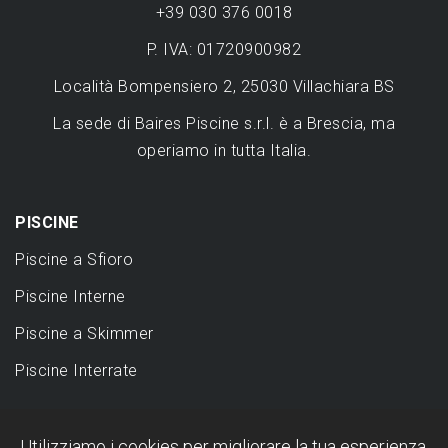
+39 030 376 0018
P. IVA: 01720900982
Località Bompensiero 2, 25030 Villachiara BS
La sede di Baires Piscine s.r.l. è a Brescia, ma
operiamo in tutta Italia.
PISCINE
Piscine a Sfioro
Piscine Interne
Piscine a Skimmer
Piscine Interrate
DESIGN
Utilizziamo i cookies per migliorare la tua esperienza