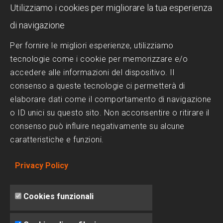
DESIGN
Utilizziamo i cookies per migliorare la tua esperienza
Piscina a sfioro: perché sceglierla?
di navigazione
Progettazione Piscine
Per fornire le migliori esperienze, utilizziamo
tecnologie come i cookie per memorizzare e/o
Realizzazione Piscine
accedere alle informazioni del dispositivo. Il
Scelta del Design
consenso a queste tecnologie ci permetterà di
Trattamenti dell'acqua
elaborare dati come il comportamento di navigazione
o ID unici su questo sito. Non acconsentire o ritirare il
consenso può influire negativamente su alcune
SOCIAL MEDIA
caratteristiche e funzioni.
Facebook
Privacy Policy
Instagram
Linkedin
Cookies funzionali