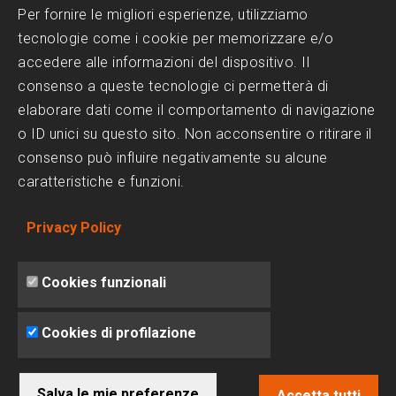
Progettazione Piscine
Per fornire le migliori esperienze, utilizziamo
tecnologie come i cookie per memorizzare e/o
Realizzazione Piscine
accedere alle informazioni del dispositivo. Il
Scelta del Design
consenso a queste tecnologie ci permetterà di
Trattamenti dell'acqua
elaborare dati come il comportamento di navigazione
o ID unici su questo sito. Non acconsentire o ritirare il
consenso può influire negativamente su alcune
SOCIAL MEDIA
caratteristiche e funzioni.
Facebook
Privacy Policy
Instagram
Linkedin
Cookies funzionali
Cookies di profilazione
Salva le mie preferenze
© 2025 Baires Piscine - Creato da
lead-lab.it
Accetta tutti