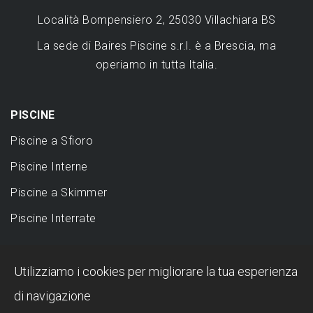
Località Bompensiero 2, 25030 Villachiara BS
La sede di Baires Piscine s.r.l. è a Brescia, ma
operiamo in tutta Italia.
PISCINE
Piscine a Sfioro
Piscine Interne
Piscine a Skimmer
Piscine Interrate
DESIGN
Utilizziamo i cookies per migliorare la tua esperienza
Piscina a sfioro: perché sceglierla?
di navigazione