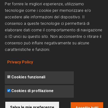
Progettazione Piscine
Per fornire le migliori esperienze, utilizziamo
tecnologie come i cookie per memorizzare e/o
Realizzazione Piscine
accedere alle informazioni del dispositivo. Il
Scelta del Design
consenso a queste tecnologie ci permetterà di
Trattamenti dell'acqua
elaborare dati come il comportamento di navigazione
o ID unici su questo sito. Non acconsentire o ritirare il
consenso può influire negativamente su alcune
SOCIAL MEDIA
caratteristiche e funzioni.
Facebook
Privacy Policy
Instagram
Linkedin
Cookies funzionali
Cookies di profilazione
Salva le mie preferenze
© 2025 Baires Piscine - Creato da
lead-lab.it
Accetta tutti