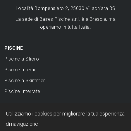
Località Bompensiero 2, 25030 Villachiara BS
La sede di Baires Piscine s.r.l. è a Brescia, ma
operiamo in tutta Italia.
PISCINE
Piscine a Sfioro
Piscine Interne
Piscine a Skimmer
Piscine Interrate
DESIGN
Utilizziamo i cookies per migliorare la tua esperienza
Piscina a sfioro: perché sceglierla?
di navigazione