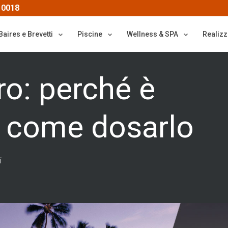
 0018
Baires e Brevetti
Piscine
Wellness & SPA
Realizz
ro: perché è
e come dosarlo
i