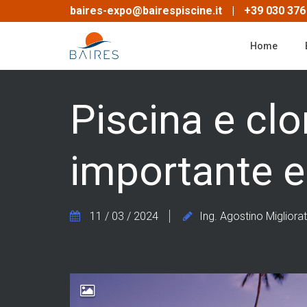
Skip
baires-expo@bairespiscine.it
|
+39 030 376
to
main
Home
content
Piscina e clo
importante 
11 / 03 / 2024
Ing. Agostino Migliorat