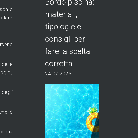
Bordo piscina:
asca e
materiali,
colare
tipologie e
consigli per
ersene
fare la scelta
corretta
 delle
ogici,
24.07.2026
 degli
rché è
di più