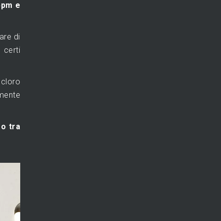
 ppm e
are di
 certi
 cloro
rmente
so tra