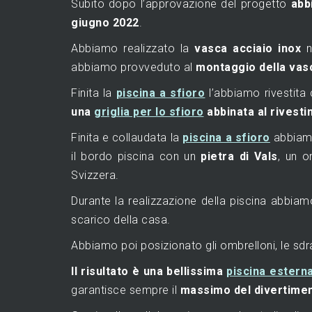
Subito dopo l’approvazione del progetto
abb
giugno 2022
.
Abbiamo realizzato la
vasca acciaio inox
n
abbiamo provveduto al
montaggio della vasca
Finita la
piscina a sfioro
l’abbiamo rivestita
una
griglia per lo sfioro
abbinata al rivest
Finita e collaudata la
piscina a sfioro
abbiamo
il bordo piscina con un
pietra di Vals
, un o
Svizzera.
Durante la realizzazione della piscina abbia
scarico della casa.
Abbiamo poi posizionato gli ombrelloni, le sdr
Il risultato è una bellissima
piscina estern
garantisce sempre il
massimo del divertime