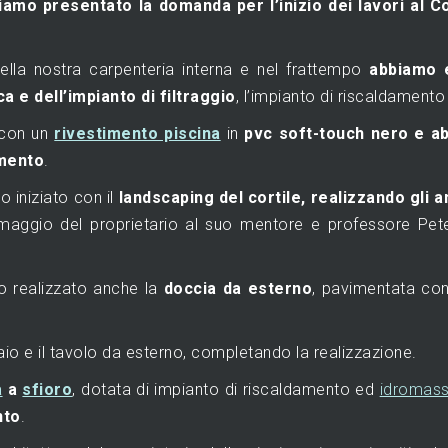
iamo presentato la domanda per l’inizio dei lavori al C
ella nostra carpenteria interna e nel frattempo
abbiamo e
 e dell’impianto di filtraggio
, l’impianto di riscaldamento 
 con un
rivestimento piscina
in
pvc soft-touch nero e a
imento
.
 iniziato con il
landscaping del cortile, realizzando gli a
maggio del proprietario al suo mentore e professore Peter
mo realizzato anche la
doccia da esterno
, pavimentata con
aio e il tavolo da esterno, completando la realizzazione.
a
a
sfioro
, dotata di impianto di riscaldamento ed
idromas
nto
.