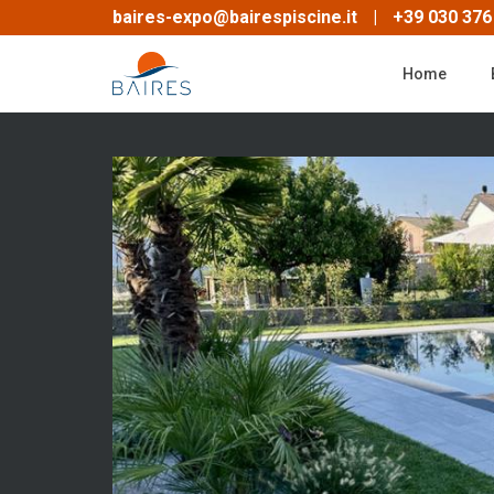
Skip
baires-expo@bairespiscine.it
|
+39 030 376
to
main
Home
content