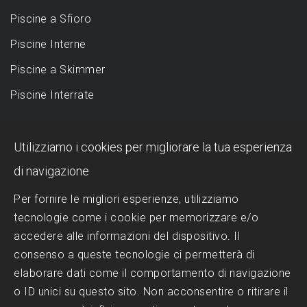
Piscine a Sfioro
Piscine Interne
Piscine a Skimmer
Piscine Interrate
DESIGN
Utilizziamo i cookies per migliorare la tua esperienza
Piscina a sfioro: perché sceglierla?
di navigazione
Progettazione Piscine
Per fornire le migliori esperienze, utilizziamo
tecnologie come i cookie per memorizzare e/o
Realizzazione Piscine
accedere alle informazioni del dispositivo. Il
Scelta del Design
consenso a queste tecnologie ci permetterà di
Trattamenti dell'acqua
elaborare dati come il comportamento di navigazione
o ID unici su questo sito. Non acconsentire o ritirare il